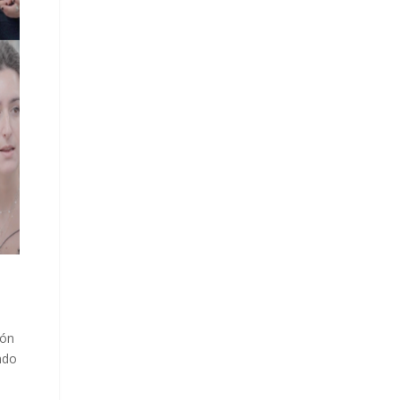
ión
ndo