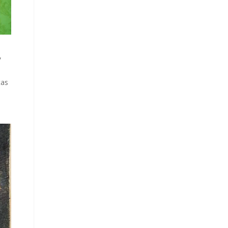
,
tas